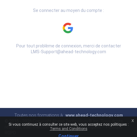
Se connecter au moyen du compte :
Pour tout problème de connexion, merci de contacter
LMS-Support@ahead-technology.com
Toutes nos formations à :
www.ahead-technology.com
x
© 2015 -
2026 Copyright Ahead Technology® Inc. Tous droits
Si vous continuez à consulter ce site web, vous acceptez nos politiques :
réservés, sauf mention contraire.
Mentions légales
–
Politique
Terms and Conditions
RGPD
Continuer